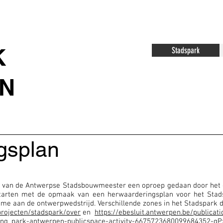
K
Stadspark
N
gsplan
ef van de Antwerpse Stadsbouwmeester een oproep gedaan door het d
tarten met de opmaak van een herwaarderingsplan voor het Stads
ame aan de ontwerpwedstrijd. Verschillende zones in het Stadspark 
rojecten/stadspark/over
en
https://ebesluit.antwerpen.be/publicat
ing_park-antwerpen-publicspace-activity-6675723680099684352-gPx