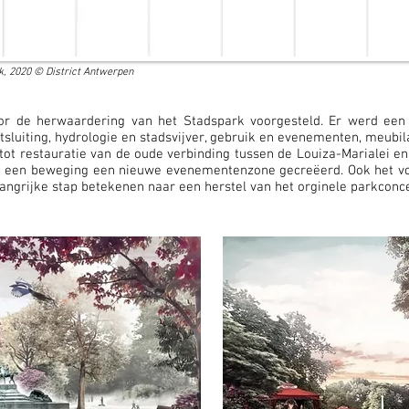
k, 2020
© District Antwerpen
r de herwaardering van het Stadspark voorgesteld. Er werd een
ntsluiting, hydrologie en stadsvijver, gebruik en evenementen, meubila
l tot restauratie van de oude verbinding tussen de Louiza-Marialei 
 in een beweging een nieuwe evenementenzone gecreëerd. Ook het vo
langrijke stap betekenen naar een herstel van het orginele parkconc