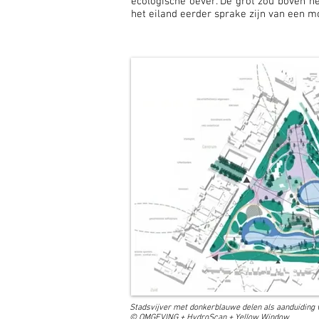
ecologische oever. De grot zou boven he
het eiland eerder sprake zijn van een m
Stadsvijver met donkerblauwe delen als
aanduiding v
©
OMGEVING + HydroScan + Yellow Window