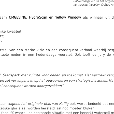
Ontwerpopgaven uit het erfgoed
herwaarderingsplan
© Stad A
pteam
OMGEVING, HydroScan en Yellow Window
als winnaar uit d
jke kwaliteit;
rs;
ad
stel van een sterke visie en een consequent verhaal waarbij respe
uele noden in een hedendaags voorstel. Ook looft de jury de v
h Stadspark met ruimte voor heden en toekomst. Het vertrekt vanui
g en zet vervolgens in op het opwaarderen van strategische zones. H
tel consequent worden doorgetrokken.”
uur volgens het originele plan van Keilig
ook wordt bedoeld dat een
nkelijke glorie zal worden hersteld, zal nog moeten blijken.
'facelift', waarbij de bestaande situatie met een beperkt waterpeil