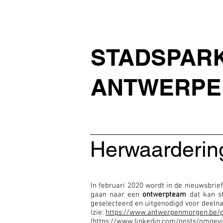
STADSPAR
ANTWERPE
Herwaarderin
In februari 2020 wordt in de nieuwsbri
gaan naar een
ontwerpteam
dat kan s
geselecteerd en uitgenodigd voor deeln
(zie:
https://www.antwerpenmorgen.be/p
(
https://www.linkedin.com/posts/omgev