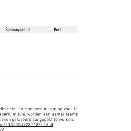
Spooraquaduct
Pers
istricts- en stadsbestuur om op zoek te
park. In juni worden een aantal teams
dienen gefaseerd aangepakt te worden.
ion/20.0430.4928.2188/detail)
V.