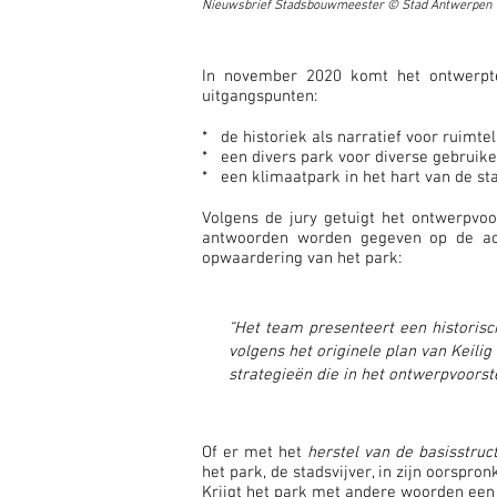
Nieuwsbrief Stadsbouwmeester
©
Stad Antwerpen
In november 2020 komt het ontwer
uitgangspunten:
* de historiek als narratief voor ruimteli
* een divers park voor diverse gebruike
* een klimaatpark in het hart van de st
Volgens de jury getuigt het ontwerpvoor
antwoorden worden gegeven op de act
opwaardering van het park:
“Het team presenteert een historisc
volgens het originele plan van Keili
strategieën die in het ontwerpvoors
Of er met het
herstel van de basisstruct
het park, de stadsvijver, in zijn oorspro
Krijgt het park met andere woorden een 