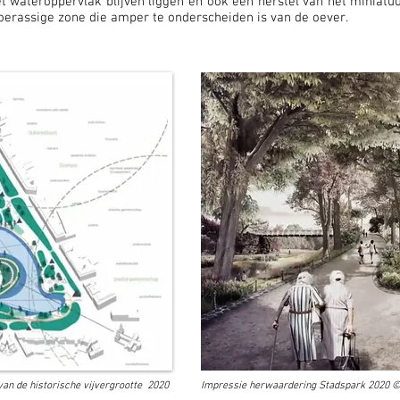
t wateroppervlak blijven liggen en ook een herstel van het miniatuur
oerassige zone die amper te onderscheiden is van de oever.
an de historische vijvergrootte 2020
Impressie herwaardering Stadspark 2020 