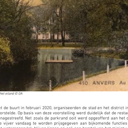
 het eiland © GA
t de buurt in februari 2020, organiseerden de stad en het distric
rstelde. Op basis van deze voorstelling werd duidelijk dat de resta
t nagestreefd. Net zoals de parkrand ooit werd opgeofferd aan het o
e vijver vandaag te worden prijsgegeven aan bijkomende functies