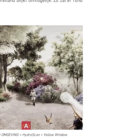
eiland blijkt onmogelijk. Zo zal er rond
©
OMGEVING + HydroScan + Yellow Window