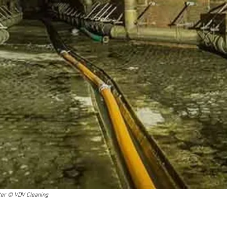
ter
© VDV Cleaning