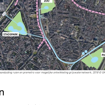
aanduiding ruien en premetro voor mogelijke ontwikkeling grijswaternetwerk, 2018
© G
n