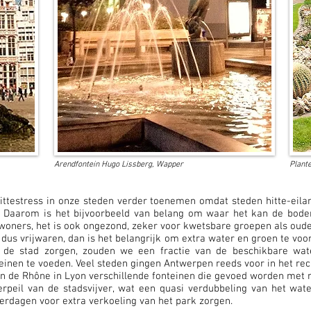
Arendfontein Hugo Lissberg, Wapper
Plante
ittestress in onze steden verder toenemen omdat steden hitte-eila
Daarom is het bijvoorbeeld van belang om waar het kan de bodem 
ners, het is ook ongezond, zeker voor kwetsbare groepen als oude
dus vrijwaren, dan is het belangrijk om extra water en groen te voo
an de stad zorgen, zouden we een fractie van de beschikbare w
nen te voeden. Veel steden gingen Antwerpen reeds voor in het rec
n de Rhône in Lyon verschillende fonteinen die gevoed worden met r
erpeil van de stadsvijver, wat een quasi verdubbeling van het wa
erdagen voor
extra verkoeling
van het park zorgen.