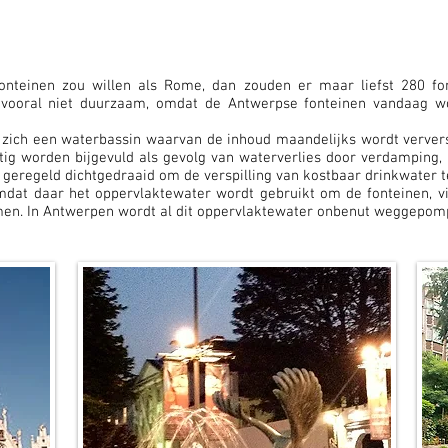
onteinen zou willen als Rome, dan zouden er maar liefst 280 fo
r vooral niet duurzaam, omdat de Antwerpse fonteinen vandaag
 zich een waterbassin waarvan de inhoud maandelijks wordt verver
tig worden bijgevuld als gevolg van waterverlies door verdamping
geregeld dichtgedraaid om de verspilling van kostbaar
drinkwater 
at daar het oppervlaktewater wordt gebruikt om de fonteinen, vij
omen. In Antwerpen wordt al dit oppervlaktewater onbenut weggepom