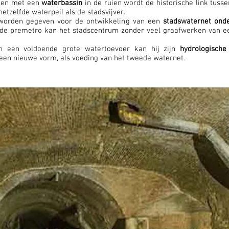
ellen met een
waterbassin
in de ruien wordt de historische link tussen
etzelfde waterpeil als de stadsvijver.
 worden gegeven voor de ontwikkeling van een
stadswaternet ond
de premetro kan het stadscentrum zonder veel graafwerken van e
an een voldoende grote watertoevoer kan hij zijn
hydrologische
 een nieuwe vorm, als voeding van het tweede waternet.